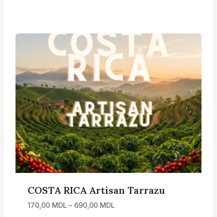
de
prețuri:
170,00 MDL
până
la
700,00 MDL
COSTA RICA Artisan Tarrazu
Interval
170,00
MDL
–
690,00
MDL
de