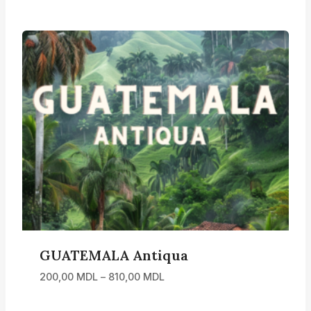
prețuri:
180,00 MDL
până
la
730,00 MDL
GUATEMALA Antiqua
Interval
200,00
MDL
–
810,00
MDL
de
prețuri: