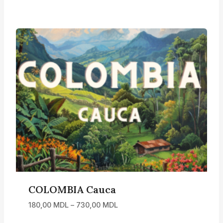
prețuri:
170,00 MDL
până
la
690,00 MDL
COLOMBIA Cauca
Interval
180,00
MDL
–
730,00
MDL
de