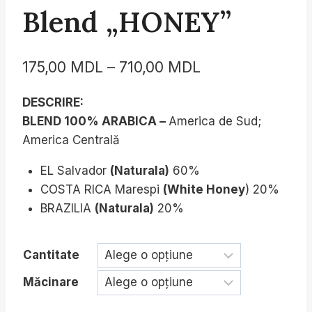
Blend „HONEY”
Interval
175,00
MDL
–
710,00
MDL
de
DESCRIRE:
prețuri:
BLEND 100% ARABICA –
America de Sud;
175,00 MDL
America Centrală
până
EL Salvador
(Naturala)
60%
la
COSTA RICA Marespi
(White Honey
) 20%
710,00 MDL
BRAZILIA
(Naturala)
20%
Cantitate
Măcinare