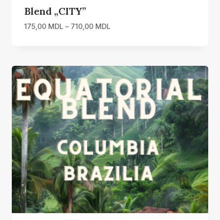
Blend „CITY”
Interval
175,00
MDL
–
710,00
MDL
de
prețuri:
175,00 MDL
până
la
710,00 MDL