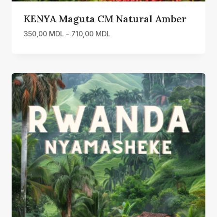
KENYA Maguta CM Natural Amber
Interval
350,00
MDL
–
710,00
MDL
de
prețuri:
350,00 MDL
până
la
710,00 MDL