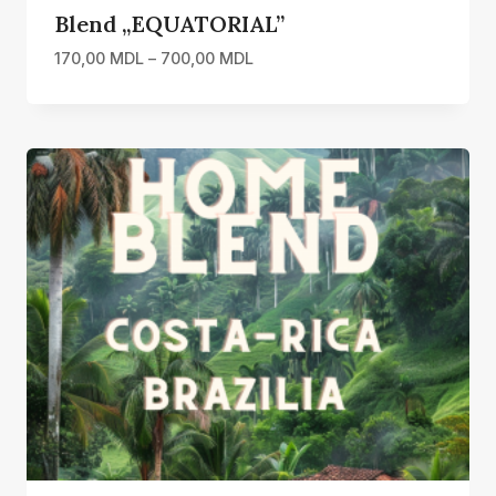
Blend „EQUATORIAL”
Interval
170,00
MDL
–
700,00
MDL
de
prețuri:
170,00 MDL
până
la
700,00 MDL