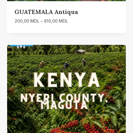
GUATEMALA Antiqua
Interval
200,00
MDL
–
810,00
MDL
de
prețuri:
200,00 MDL
până
la
810,00 MDL