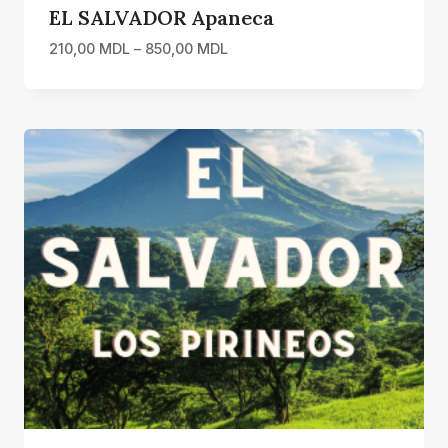
EL SALVADOR Apaneca
Interval
210,00
MDL
–
850,00
MDL
de
prețuri:
210,00 MDL
până
la
850,00 MDL