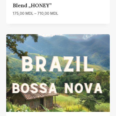
Blend „HONEY”
Interval
175,00
MDL
–
710,00
MDL
de
prețuri:
175,00 MDL
până
la
710,00 MDL