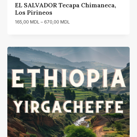
EL SALVADOR Tecapa Chimaneca,
Los Pirineos
Interval
165,00
MDL
–
670,00
MDL
de
prețuri:
165,00 MDL
până
la
670,00 MDL