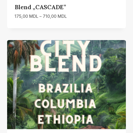
Blend „CASCADE”
Interval
175,00
MDL
–
710,00
MDL
de
prețuri:
175,00 MDL
până
la
710,00 MDL