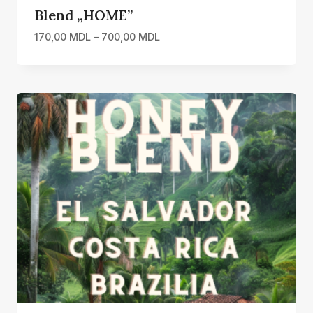
Blend „HOME”
Interval
170,00
MDL
–
700,00
MDL
de
prețuri:
170,00 MDL
până
la
700,00 MDL