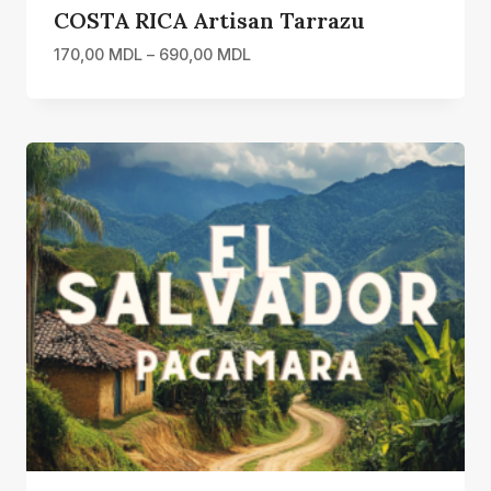
COSTA RICA Artisan Tarrazu
Interval
170,00
MDL
–
690,00
MDL
de
prețuri:
170,00 MDL
până
la
690,00 MDL