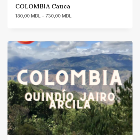
COLOMBIA Cauca
Interval
180,00
MDL
–
730,00
MDL
de
prețuri:
180,00 MDL
până
la
730,00 MDL