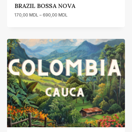
BRAZIL BOSSA NOVA
Interval
170,00
MDL
–
690,00
MDL
de
prețuri:
170,00 MDL
până
la
690,00 MDL