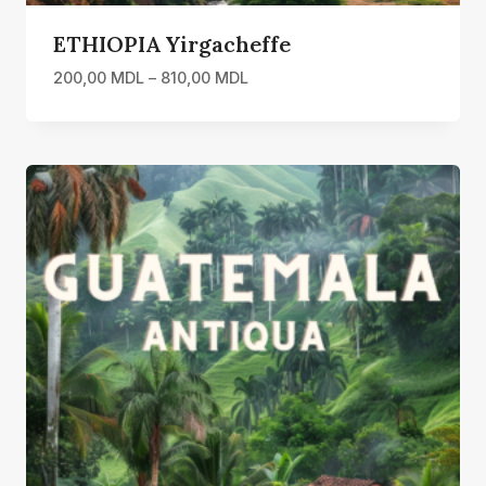
ETHIOPIA Yirgacheffe
Interval
200,00
MDL
–
810,00
MDL
de
prețuri:
200,00 MDL
până
la
810,00 MDL