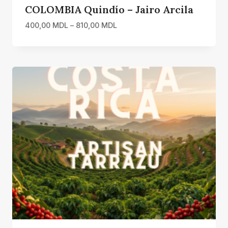
COLOMBIA Quindío – Jairo Arcila
Interval
400,00
MDL
–
810,00
MDL
de
prețuri:
400,00 MDL
până
la
810,00 MDL