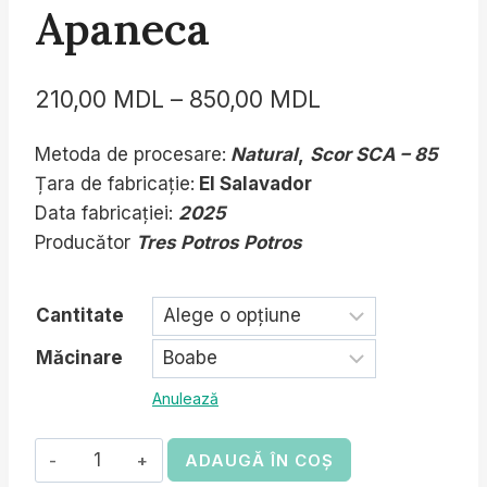
Apaneca
Interval
210,00
MDL
–
850,00
MDL
de
Metoda de procesare:
Natural
,
Scor SCA – 85
prețuri:
Țara de fabricație:
El Salavador
210,00 MDL
Data fabricației:
2025
până
Producător
Tres Potros Potros
la
Cantitate
850,00 MDL
Măcinare
Anulează
Cantitate
ADAUGĂ ÎN COȘ
EL