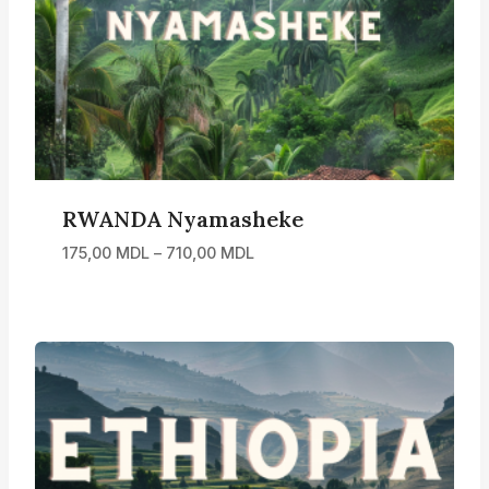
RWANDA Nyamasheke
Interval
175,00
MDL
–
710,00
MDL
de
prețuri:
175,00 MDL
până
la
710,00 MDL