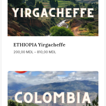
ETHIOPIA Yirgacheffe
Interval
200,00
MDL
–
810,00
MDL
de
prețuri:
200,00 MDL
până
la
810,00 MDL