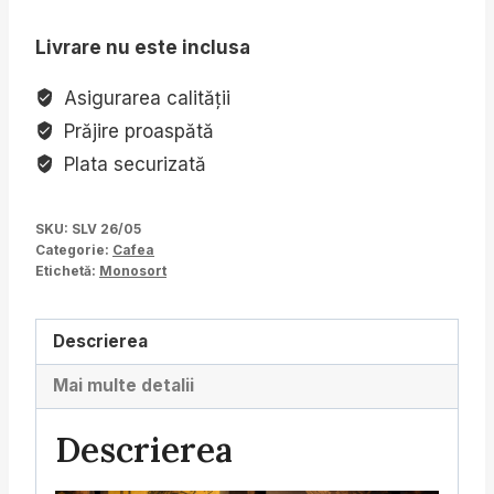
SALVADOR
Livrare nu este inclusa
Apaneca
Asigurarea calității
Prăjire proaspătă
Plata securizată
SKU:
SLV 26/05
Categorie:
Cafea
Etichetă:
Monosort
Descrierea
Mai multe detalii
Descrierea