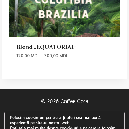
Blend „EQUATORIAL”
Interval
170,00
MDL
–
700,00
MDL
de
prețuri:
170,00 MDL
până
la
700,00 MDL
© 2026 Coffee Core
Folosim cookie-uri pentru a-ți oferi cea mai bună
POLITICA DE CONFIDENȚIALITATE
experiență pe site-ul nostru web.
Poți afla mai multe despre cookie-urile pe care le folosim
TERMENI ȘI CONDIȚII