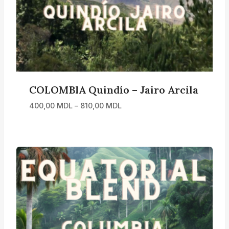
COLOMBIA Quindío – Jairo Arcila
Interval
400,00
MDL
–
810,00
MDL
de
prețuri:
400,00 MDL
până
la
810,00 MDL