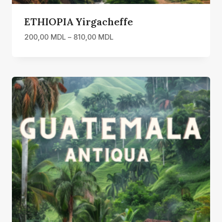
ETHIOPIA Yirgacheffe
Interval
200,00
MDL
–
810,00
MDL
de
prețuri:
200,00 MDL
până
la
810,00 MDL