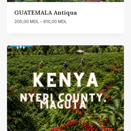
GUATEMALA Antiqua
Interval
200,00
MDL
–
810,00
MDL
de
prețuri:
200,00 MDL
până
la
810,00 MDL