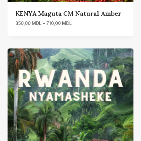
KENYA Maguta CM Natural Amber
Interval
350,00
MDL
–
710,00
MDL
de
prețuri:
350,00 MDL
până
la
710,00 MDL