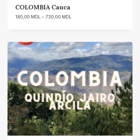
COLOMBIA Cauca
Interval
180,00
MDL
–
730,00
MDL
de
prețuri:
180,00 MDL
până
la
730,00 MDL