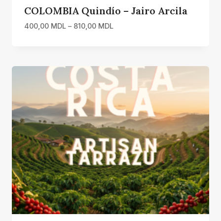
COLOMBIA Quindío – Jairo Arcila
Interval
400,00
MDL
–
810,00
MDL
de
prețuri:
400,00 MDL
până
la
810,00 MDL