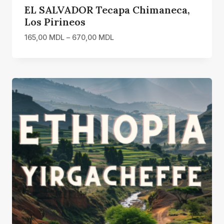
EL SALVADOR Tecapa Chimaneca,
Los Pirineos
Interval
165,00
MDL
–
670,00
MDL
de
prețuri:
165,00 MDL
până
la
670,00 MDL