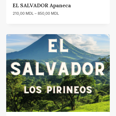
EL SALVADOR Apaneca
Interval
210,00
MDL
–
850,00
MDL
de
prețuri:
210,00 MDL
până
la
850,00 MDL