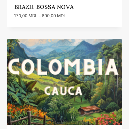
BRAZIL BOSSA NOVA
Interval
170,00
MDL
–
690,00
MDL
de
prețuri:
170,00 MDL
până
la
690,00 MDL