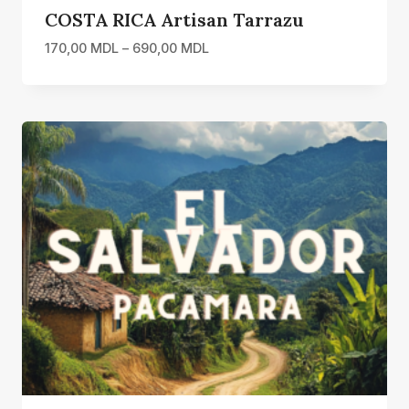
COSTA RICA Artisan Tarrazu
Interval
170,00
MDL
–
690,00
MDL
de
prețuri:
170,00 MDL
până
la
690,00 MDL