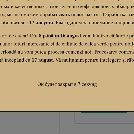
сных и качественных лотов зелёного кофе для новых обжарок.
О
Email
*
од мы не сможем обрабатывать новые заказы. Обработка за
17 августа
зобновится с
. Благодарим за понимание и терпен
б
я
8 până în 16 august
itori de cafea! Din
vom fi într-o călătorie p
Ссылка для установк
 unor loturi interesante și de calitate de cafea verde pentru noil
з
ваш адрес электронн
perioadă nu vom putea procesa comenzi noi. Procesarea comenzi
а
17 august
ată începând cu
. Vă mulțumim pentru înțelegere și ră
Пожалуйста, введит
т
е
Он будет закрыт в
6
секунд
пять × четыре =
л
ь
РЕГИСТРАЦИЯ
н
о