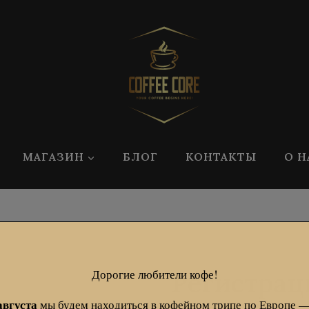
modal-check
МАГАЗИН
БЛОГ
КОНТАКТЫ
О Н
Регистрац
Дорогие любители кофе!
августа
мы будем находиться в кофейном трипе по Европе —