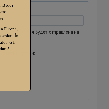
 В этот
казов
ие!
rin Europa,
и нового пароля будет отправлена ​​на
e arderi. În
ой почты.
lor va fi
bdare!
е ответ цифрами: