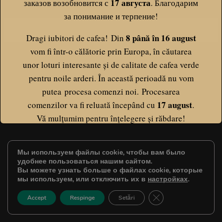
17 августа
заказов возобновится с
. Благодарим
за понимание и терпение!
8 până în 16 august
Dragi iubitori de cafea! Din
vom fi într-o călătorie prin Europa, în căutarea
unor loturi interesante și de calitate de cafea verde
pentru noile arderi. În această perioadă nu vom
putea procesa comenzi noi. Procesarea
17 august
comenzilor va fi reluată începând cu
.
© 2026 Coffee Core
Vă mulțumim pentru înțelegere și răbdare!
ПОЛИТИКА КОНФИДЕНЦИАЛЬНОСТИ
Мы используем файлы cookie, чтобы вам было
Он будет закрыт в
7
секунд
удобнее пользоваться нашим сайтом.
УСЛОВИЯ И ПОЛОЖЕНИЯ
Вы можете узнать больше о файлах cookie, которые
мы используем, или отключить их в
настройках
.
ЗАКРЫТЬ БАННЕ
Accept
Respinge
Setări