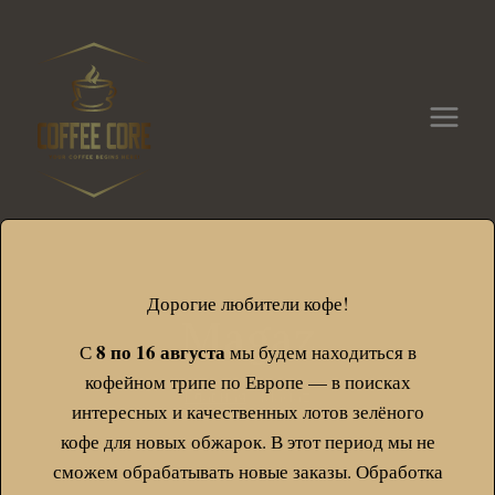
Перейти
modal-check
к
контенту
Дорогие любители кофе!
Magaz
8 по 16 августа
С
мы будем находиться в
кофейном трипе по Европе — в поисках
Главная
/
Magaz
интересных и качественных лотов зелёного
кофе для новых обжарок. В этот период мы не
сможем обрабатывать новые заказы. Обработка