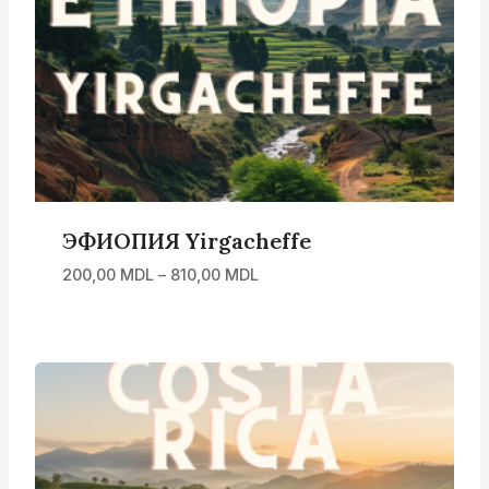
ЭФИОПИЯ Yirgacheffe
Диапазон
200,00
MDL
–
810,00
MDL
цен:
200,00 MDL
–
810,00 MDL