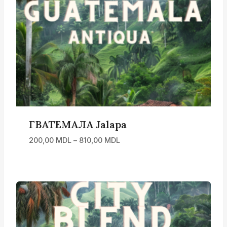
ГВАТЕМАЛА Jalapa
Диапазон
200,00
MDL
–
810,00
MDL
цен:
200,00 MDL
–
810,00 MDL