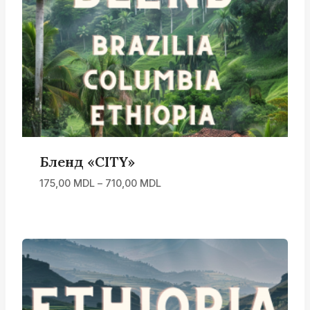
Бленд «CITY»
Диапазон
175,00
MDL
–
710,00
MDL
цен:
175,00 MDL
–
710,00 MDL