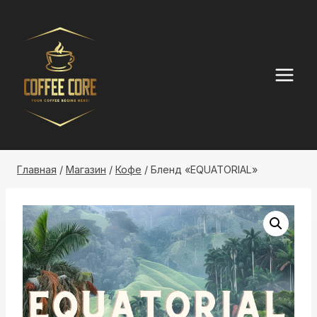
Перейти
к
контенту
Главная
/
Магазин
/
Кофе
/
Бленд «EQUATORIAL»