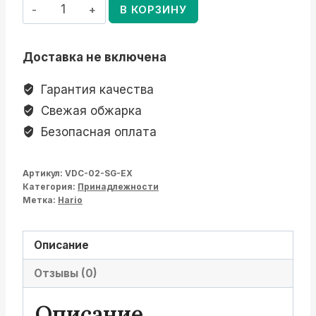
Количество
В КОРЗИНУ
товара
Пуровер
Доставка не включена
Воронка
HARIO
Гарантия качества
V60
Свежая обжарка
02
Безопасная оплата
для
заваривания
Артикул:
VDC-02-SG-EX
кофе
Категория:
Принадлежности
на
Метка:
Hario
1-
4
Описание
чашки
керамический
Отзывы (0)
зеленый
Описание
VDC-